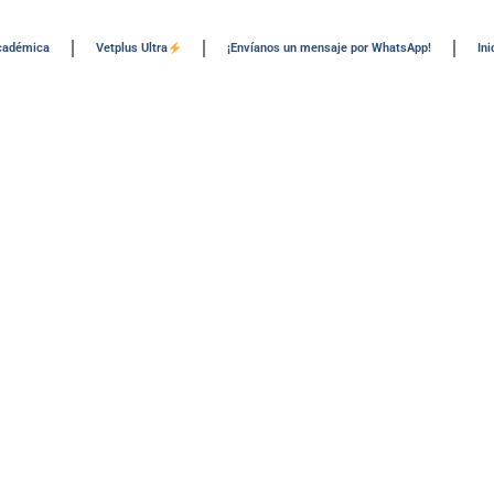
Académica
Vetplus Ultra
¡Envíanos un mensaje por WhatsApp!
Ini