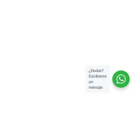
¿Dudas?
Escríbenos
un
mensaje