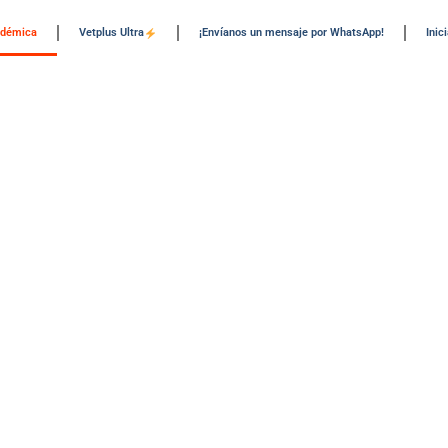
adémica
Vetplus Ultra
¡Envíanos un mensaje por WhatsApp!
Inic