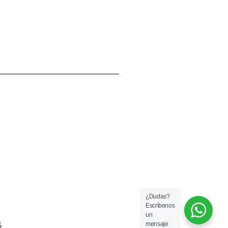
¿Dudas?
Escríbenos
un
mensaje
5