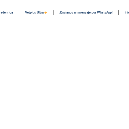
Académica
Vetplus Ultra
¡Envíanos un mensaje por WhatsApp!
Ini